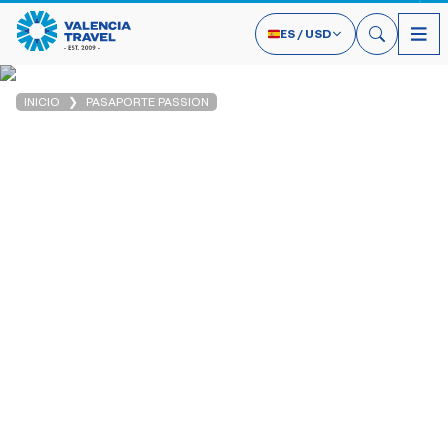
ES
/
USD
INICIO
PASAPORTE PASSION