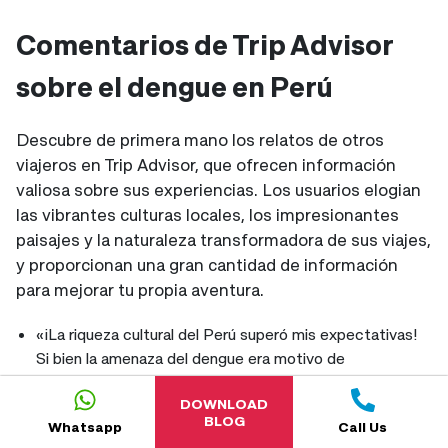
Comentarios de Trip Advisor
sobre el dengue en Perú
Descubre de primera mano los relatos de otros
viajeros en Trip Advisor, que ofrecen información
valiosa sobre sus experiencias. Los usuarios elogian
las vibrantes culturas locales, los impresionantes
paisajes y la naturaleza transformadora de sus viajes,
y proporcionan una gran cantidad de información
para mejorar tu propia aventura.
«¡La riqueza cultural del Perú superó mis expectativas!
Si bien la amenaza del dengue era motivo de
preocupación, las precauciones adecuadas marcaron la
DOWNLOAD
diferencia».
BLOG
Whatsapp
Call Us
«¡Acabo de regresar de un increíble viaje a Perú! Si bien