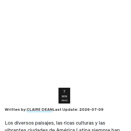
7
MIN
READ
CLAIRE DEAN
Written by:
Last Update:
2026-07-09
Los diversos paisajes, las ricas culturas y las
vibrantes ciudades de América Latina siempre han