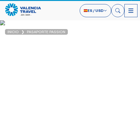
ES
/
USD
INICIO
PASAPORTE PASSION