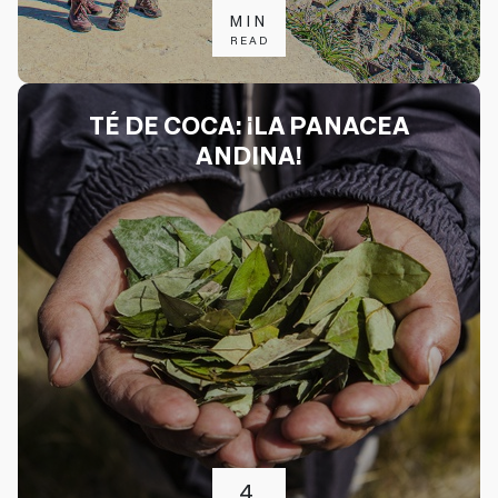
MIN
READ
TÉ DE COCA: ¡LA PANACEA
ANDINA!
4