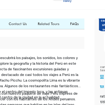
Valley
ca
Contact Us
Related Tours
FAQs
s
s
scubrirá los paisajes, los sonidos, los colores y
plore la geografía y la historia del Perú en este
car
fecta de fascinantes excursiones guiadas y
tex
 destacado de casi todos los viajes a Perú es la
Machu Picchu. La cosmopolita Lima es la vibrante
ana. Algunos de los restaurantes más fantásticos
l centro del Imperio Inca, y las antiguas
a con nuestro paquete de viaje Peru Express de
rat
 centro de la ciudad en la actualidad.
ecer con los habitantes de los Andes peruanos.
tit
tes personas que habitan en las islas del lago