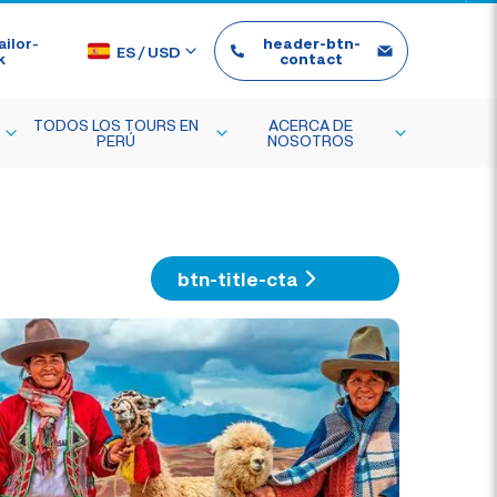
ilor-
header-btn-
ES
/
USD
k
contact
TODOS LOS TOURS EN
ACERCA DE
PERÚ
NOSOTROS
btn-title-cta