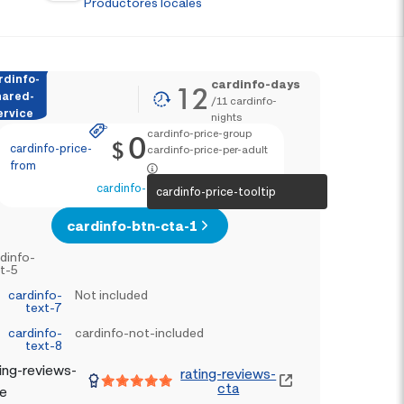
Productores locales
rdinfo-
cardinfo-days
12
hared-
/
11
cardinfo-
ervice
nights
cardinfo-price-group
0
$
cardinfo-price-
cardinfo-price-per-adult
from
cardinfo-text-4
cardinfo-price-tooltip
cardinfo-btn-cta-1
dinfo-
t-5
cardinfo-
Not included
text-7
cardinfo-
cardinfo-not-included
text-8
ing-reviews-
rating-reviews-
cta
le