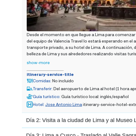
Desde el momento en que llegue a Lima para comenzar s
del equipo de Valencia Travel lo estará esperando en el 
transporte privado, a su hotel de Lima. A continuación, di
belleza de Lima y sus alrededores realizando visitas turís
show-more
itinerary-service-title
Comidas
:
No incluido
Transferir
:
Del aeropuerto de Lima al hotel (1 hora 
Guía turístico
:
Guía turístico local: inglés/español
Hotel
:
Jose Antonio Lima
itinerary-service-hotel-ext
Día 2: Visita a la ciudad de Lima y al Museo 
Día 3: Lima a Cusco - Traslado al Valle Sagr