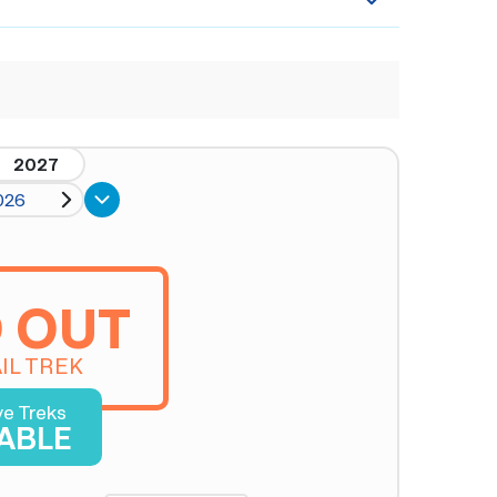
2027
026
 OUT
IL TREK
ve Treks
LABLE