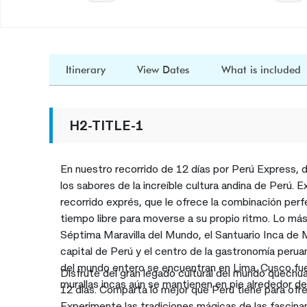
Itinerary
View Dates
What is included
H2-TITLE-1
En nuestro recorrido de 12 días por Perú Express, de
los sabores de la increíble cultura andina de Perú. Ex
recorrido exprés, que le ofrece la combinación per
tiempo libre para moverse a su propio ritmo. Lo más
Séptima Maravilla del Mundo, el Santuario Inca de 
capital de Perú y el centro de la gastronomía peru
del mundo entero se encuentran en Lima. Cusco fue e
Disfrute del gran legado cultural del mundo quechu
murallas incas aún se mantienen en pie alrededor del
12 días. Comparta lo mejor que Perú tiene para ofr
Experimente las tradiciones mágicas de las fascinan