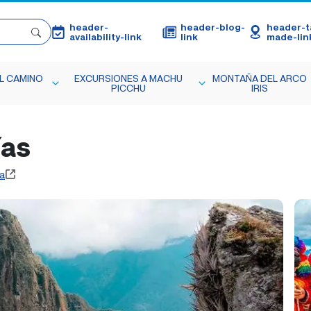
header-
header-blog-
header-ta
availability-link
link
made-lin
L CAMINO
EXCURSIONES A MACHU
MONTAÑA DEL ARCO
PICCHU
IRIS
ías
a