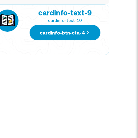
cardinfo-text-9
cardinfo-text-10
cardinfo-btn-cta-4
NATIVIDAD CORTEZ
MAR
TRAVEL EXPERT
TRAV