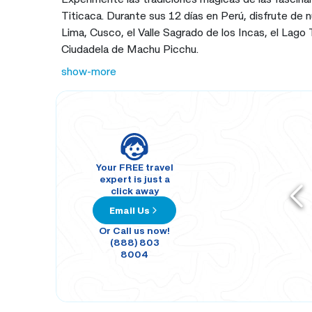
Titicaca. Durante sus 12 días en Perú, disfrute de 
Lima, Cusco, el Valle Sagrado de los Incas, el Lago T
Ciudadela de Machu Picchu.
show-more
Your FREE travel
expert is just a
click away
Email Us
Or Call us now!
(888) 803
8004